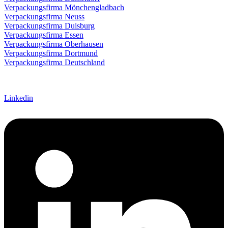
Verpackungsfirma Mönchengladbach
Verpackungsfirma Neuss
Verpackungsfirma Duisburg
Verpackungsfirma Essen
Verpackungsfirma Oberhausen
Verpackungsfirma Dortmund
Verpackungsfirma Deutschland
© 2026 Ludewig Ablängtechnik GmbH |
Agentur Comstylz
Marketing
|
Impressum
|
Datenschutz
|
AGB ́s
Linkedin